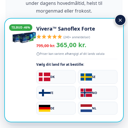
under dagens hovedmåltid, helst til
morgenmad eller frokost.
×
Vivera™ Sanoflex Forte
TILBUD -46%
(240+ anmeldelser)
365,00 kr.
795,00 kr.
02
Priser kan variere afhængigt af dit lands valuta
Vælg dit land for at bestille:
Optimer optagelsen
DK
SE
Indtagelse sammen med fødevarer, der
FI
NO
indeholder sunde fedtstoffer (olivenolie,
avocado, nødder), forbedrer optagelsen af
DE
NL
de fedtopløselige vitaminer i formlen.