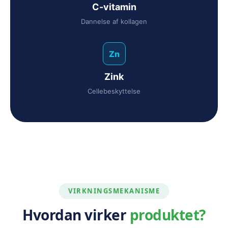
C-vitamin
Dannelse af kollagen
Zn
Zink
Cellebeskyttelse
VIRKNINGSMEKANISME
Hvordan virker
produktet?