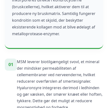
inkorporeres direkte i kondrocytterne
(bruskcellerne), hvilket aktiverer dem til at
producere ny bruskmatrix. Samtidig fungerer
kondroitin som et skjold, der beskytter
eksisterende kollagen mod at blive ødelagt af
metalloprotease-enzymer.
MSM leverer biotilgængeligt svovl, et mineral
01
der mindsker permeabiliteten af
cellemembraner ved nerveenderne, hvilket
reducerer overførslen af smertesignaler.
Hyaluronsyre integreres derimod i ledhinden
og gør væsken, der smører knæet eller hoften,
tykkere. Dette gør det muligt at reducere
morgenstivhed og forbedre