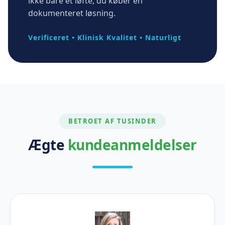
ikke bare et løfte; du køber en
dokumenteret løsning.
Verificeret
•
Klinisk Kvalitet
•
Naturligt
BETROET AF TUSINDER
Ægte
kundeanmeldelser