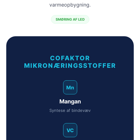
varmeopbygning.
SMØRING AF LED
COFAKTOR
MIKRONÆRINGSSTOFFER
Mn
Mangan
Syntese af bindevæv
VC