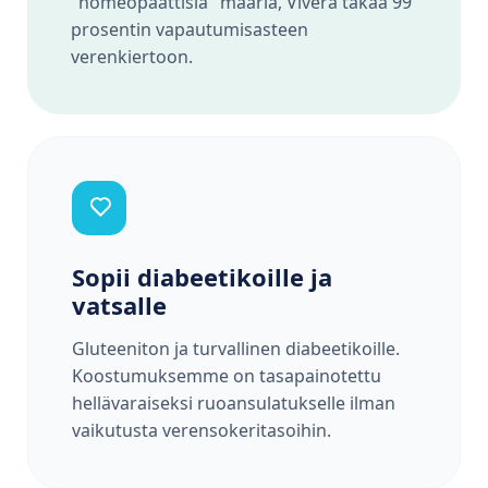
"homeopaattisia" määriä, Vivera takaa 99
prosentin vapautumisasteen
verenkiertoon.
Sopii diabeetikoille ja
vatsalle
Gluteeniton ja turvallinen diabeetikoille.
Koostumuksemme on tasapainotettu
hellävaraiseksi ruoansulatukselle ilman
vaikutusta verensokeritasoihin.