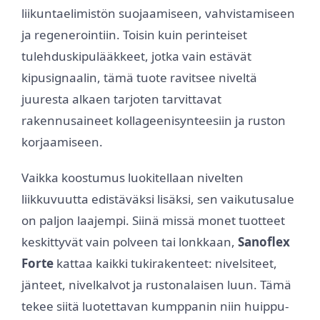
liikuntaelimistön suojaamiseen, vahvistamiseen
ja regenerointiin. Toisin kuin perinteiset
tulehduskipulääkkeet, jotka vain estävät
kipusignaalin, tämä tuote ravitsee niveltä
juuresta alkaen tarjoten tarvittavat
rakennusaineet kollageenisynteesiin ja ruston
korjaamiseen.
Vaikka koostumus luokitellaan nivelten
liikkuvuutta edistäväksi lisäksi, sen vaikutusalue
on paljon laajempi. Siinä missä monet tuotteet
keskittyvät vain polveen tai lonkkaan,
Sanoflex
Forte
kattaa kaikki tukirakenteet: nivelsiteet,
jänteet, nivelkalvot ja rustonalaisen luun. Tämä
tekee siitä luotettavan kumppanin niin huippu-