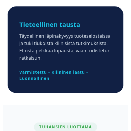
Tieteellinen tausta
Täydellinen läpinäkyvyys tuoteselosteissa
ja tuki tiukoista kliinisistä tutkimuksista.
Et osta pelkkää lupausta, vaan todistetun
ratkaisun.
Varmistettu
•
Kliininen laatu
•
Luonnollinen
TUHANSIEN LUOTTAMA