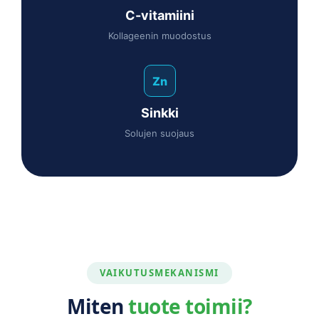
C-vitamiini
Kollageenin muodostus
Zn
Sinkki
Solujen suojaus
VAIKUTUSMEKANISMI
Miten
tuote toimii?