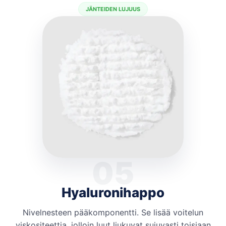
JÄNTEIDEN LUJUUS
05
Hyaluronihappo
Nivelnesteen pääkomponentti. Se lisää voitelun
viskositeettia, jolloin luut liukuvat sujuvasti toisiaan