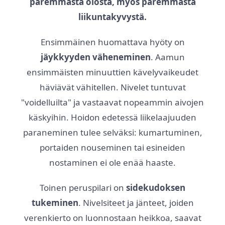
paremmasta olosta, myös paremmasta
liikuntakyvystä.
Ensimmäinen huomattava hyöty on
jäykkyyden väheneminen
. Aamun
ensimmäisten minuuttien kävelyvaikeudet
häviävät vähitellen. Nivelet tuntuvat
"voidelluilta" ja vastaavat nopeammin aivojen
käskyihin. Hoidon edetessä liikelaajuuden
paraneminen tulee selväksi: kumartuminen,
portaiden nouseminen tai esineiden
nostaminen ei ole enää haaste.
Toinen peruspilari on
sidekudoksen
tukeminen
. Nivelsiteet ja jänteet, joiden
verenkierto on luonnostaan heikkoa, saavat