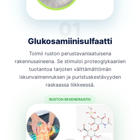
01
Glukosamiinisulfaatti
Toimii ruston perustavanlaatuisena
rakennusaineena. Se stimuloi proteoglykaanien
tuotantoa tarjoten välttämättömän
iskunvaimennuksen ja puristuskestävyyden
raskaassa liikkeessä.
RUSTON REGENERAATIO