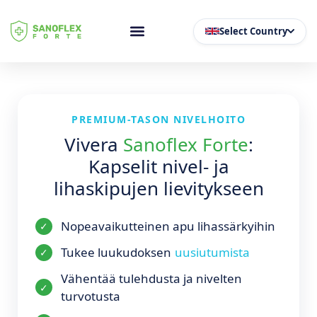
Select Country
PREMIUM-TASON NIVELHOITO
Vivera
Sanoflex Forte
:
Kapselit nivel- ja
lihaskipujen lievitykseen
Nopeavaikutteinen apu lihassärkyihin
Tukee luukudoksen
uusiutumista
Vähentää tulehdusta ja nivelten
turvotusta