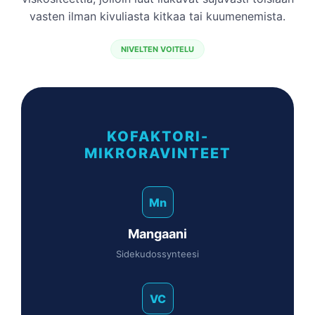
vasten ilman kivuliasta kitkaa tai kuumenemista.
NIVELTEN VOITELU
KOFAKTORI-
MIKRORAVINTEET
Mn
Mangaani
Sidekudossynteesi
VC