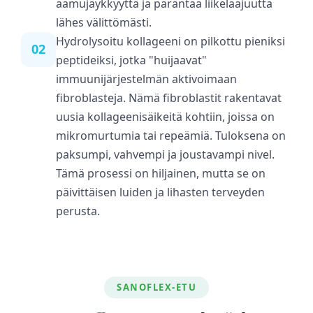
aamujäykkyyttä ja parantaa liikelaajuutta
lähes välittömästi.
Hydrolysoitu kollageeni on pilkottu pieniksi
02
peptideiksi, jotka "huijaavat"
immuunijärjestelmän aktivoimaan
fibroblasteja. Nämä fibroblastit rakentavat
uusia kollageenisäikeitä kohtiin, joissa on
mikromurtumia tai repeämiä. Tuloksena on
paksumpi, vahvempi ja joustavampi nivel.
Tämä prosessi on hiljainen, mutta se on
päivittäisen luiden ja lihasten terveyden
perusta.
SANOFLEX-ETU